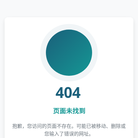
404
页面未找到
抱歉，您访问的页面不存在。可能已被移动、删除或
您输入了错误的网址。