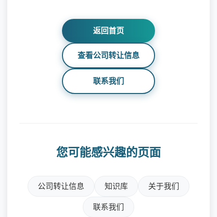
返回首页
查看公司转让信息
联系我们
您可能感兴趣的页面
公司转让信息
知识库
关于我们
联系我们