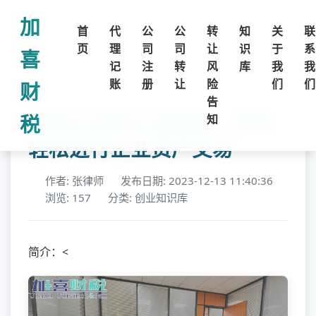
加
首
代
公
公
转
知
关
联
页
理
司
司
让
识
于
系
喜
记
注
转
风
库
我
我
账
册
让
险
们
们
财
告
空壳公司转让流程图：助您
税
知
轻松进行企业资产交易
作者: 张律师
发布日期: 2023-12-13 11:40:36
浏览: 157
分类: 创业知识库
简介：<