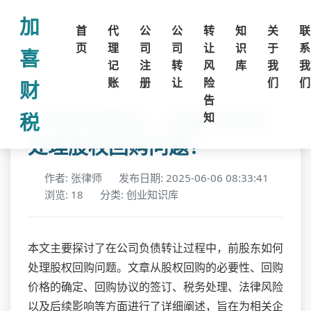
加
首
代
公
公
转
知
关
联
页
理
司
司
让
识
于
系
喜
记
注
转
风
库
我
我
账
册
让
险
们
们
财
告
公司负债转让，前股东如何
税
知
处理股权回购问题？
作者: 张律师
发布日期: 2025-06-06 08:33:41
浏览: 18
分类: 创业知识库
本文主要探讨了在公司负债转让过程中，前股东如何
处理股权回购问题。文章从股权回购的必要性、回购
价格的确定、回购协议的签订、税务处理、法律风险
以及后续影响等方面进行了详细阐述，旨在为相关企