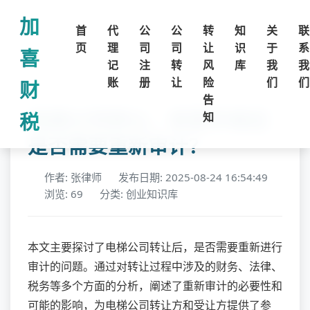
加
首
代
公
公
转
知
关
联
页
理
司
司
让
识
于
系
喜
记
注
转
风
库
我
我
账
册
让
险
们
们
财
告
电梯公司转让，变更手续后
税
知
是否需要重新审计？
作者: 张律师
发布日期: 2025-08-24 16:54:49
浏览: 69
分类: 创业知识库
本文主要探讨了电梯公司转让后，是否需要重新进行
审计的问题。通过对转让过程中涉及的财务、法律、
税务等多个方面的分析，阐述了重新审计的必要性和
可能的影响，为电梯公司转让方和受让方提供了参