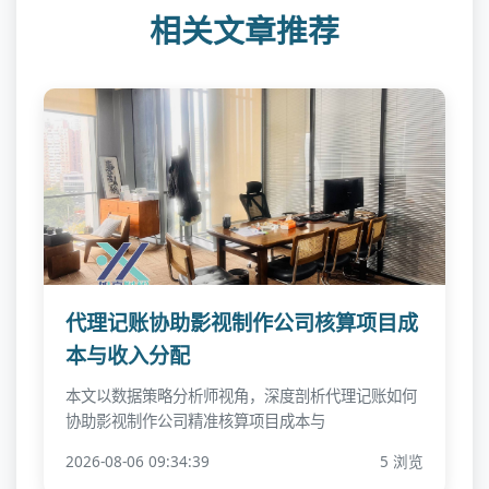
相关文章推荐
代理记账协助影视制作公司核算项目成
本与收入分配
本文以数据策略分析师视角，深度剖析代理记账如何
协助影视制作公司精准核算项目成本与
2026-08-06 09:34:39
5 浏览