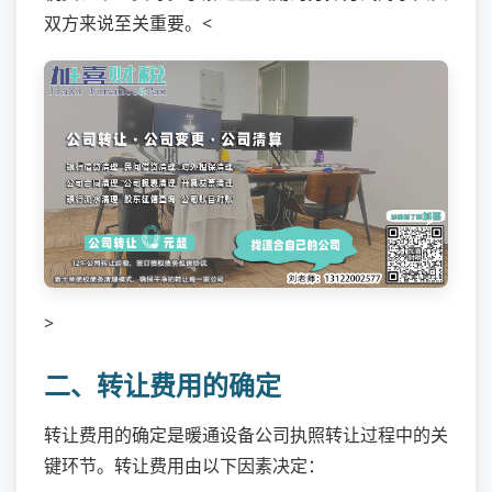
双方来说至关重要。<
>
二、转让费用的确定
转让费用的确定是暖通设备公司执照转让过程中的关
键环节。转让费用由以下因素决定：