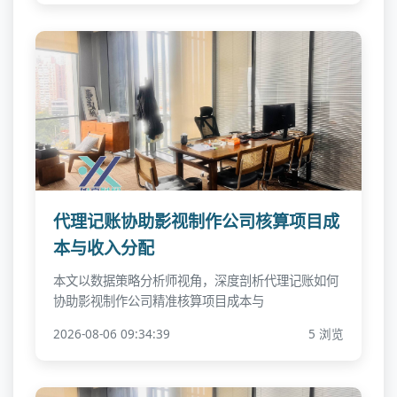
代理记账协助影视制作公司核算项目成
本与收入分配
本文以数据策略分析师视角，深度剖析代理记账如何
协助影视制作公司精准核算项目成本与
2026-08-06 09:34:39
5 浏览