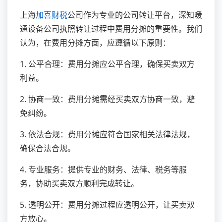
上海
加喜财税
公司作为专业的公司转让平台，深知暖
通设备公司执照转让过程中费用分摊的重要性。我们
认为，在费用分摊方面，应遵循以下原则：
1. 公平合理：费用分摊应公平合理，确保买卖双方
利益。
2. 协商一致：费用分摊需经买卖双方协商一致，避
免纠纷。
3. 依法合规：费用分摊应符合国家相关法律法规，
确保合法合规。
4. 专业服务：提供专业的财务、法律、税务等服
务，协助买卖双方顺利完成转让。
5. 透明公开：费用分摊过程应透明公开，让买卖双
方放心。