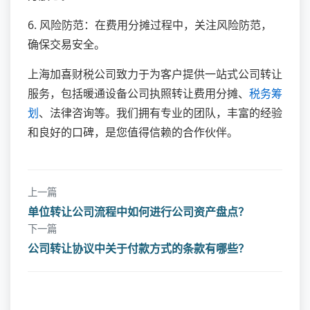
6. 风险防范：在费用分摊过程中，关注风险防范，
确保交易安全。
上海加喜财税公司致力于为客户提供一站式公司转让
服务，包括暖通设备公司执照转让费用分摊、
税务筹
划
、法律咨询等。我们拥有专业的团队，丰富的经验
和良好的口碑，是您值得信赖的合作伙伴。
上一篇
单位转让公司流程中如何进行公司资产盘点？
下一篇
公司转让协议中关于付款方式的条款有哪些？