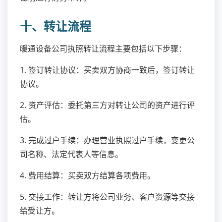
十、转让流程
暖通设备公司执照转让流程主要包括以下步骤：
1. 签订转让协议：买卖双方协商一致后，签订转让
协议。
2. 资产评估：委托第三方对转让公司的资产进行评
估。
3. 完成过户手续：办理营业执照过户手续，变更公
司名称、法定代表人等信息。
4. 费用结算：买卖双方结算各项费用。
5. 交接工作：转让方将公司业务、客户资源等交接
给受让方。