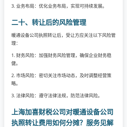
3. 业务布局：优化业务布局，实现可持续发展。
二十、转让后的风险管理
暖通设备公司执照转让后，受让方应关注以下风险管
理：
1. 财务风险：加强财务风险管理，确保企业财务稳
健。
2. 市场风险：密切关注市场动态，及时调整经营策
略。
3. 法律风险：遵守法律法规，防范法律风险。
上海加喜财税公司对暖通设备公司
执照转让费用如何分摊？服务见解