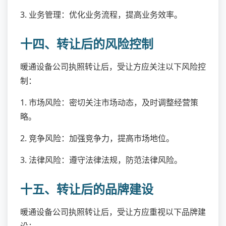
3. 业务管理：优化业务流程，提高业务效率。
十四、转让后的风险控制
暖通设备公司执照转让后，受让方应关注以下风险控
制：
1. 市场风险：密切关注市场动态，及时调整经营策
略。
2. 竞争风险：加强竞争力，提高市场地位。
3. 法律风险：遵守法律法规，防范法律风险。
十五、转让后的品牌建设
暖通设备公司执照转让后，受让方应重视以下品牌建