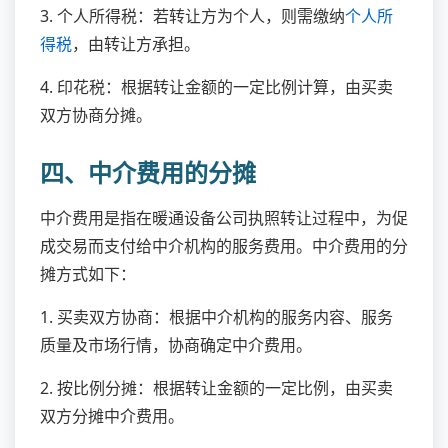
3. 个人所得税：若转让方为个人，则需缴纳
个人所
得税
，由转让方承担。
4. 印花税：根据转让金额的一定比例计算，由买卖
双方协商分摊。
四、中介费用的分摊
中介费用是指在暖通设备公司执照转让过程中，为促
成交易而支付给中介机构的服务费用。中介费用的分
摊方式如下：
1. 买卖双方协商：根据中介机构的服务内容、服务
质量及市场行情，协商确定中介费用。
2. 按比例分摊：根据转让金额的一定比例，由买卖
双方分摊中介费用。