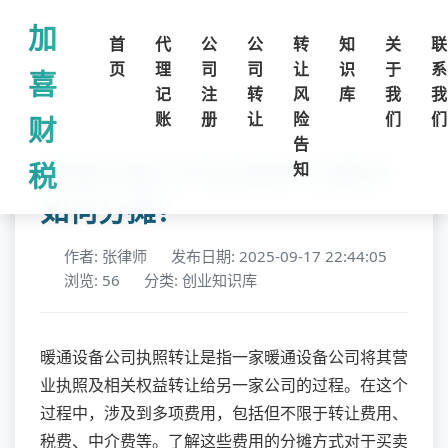
加
首
代
公
公
转
知
关
联
页
理
司
司
让
识
于
系
喜
记
注
转
风
库
我
我
账
册
让
险
们
们
财
告
暖通设备公司执照转让费用
税
知
如何分摊？
作者: 张律师
发布日期: 2025-09-17 22:44:05
浏览: 56
分类: 创业知识库
暖通设备公司执照转让是指一家暖通设备公司将其营
业执照及相关权益转让给另一家公司的过程。在这个
过程中，涉及到多项费用，包括但不限于转让费用、
税费、中介费等。了解这些费用的分摊方式对于买卖