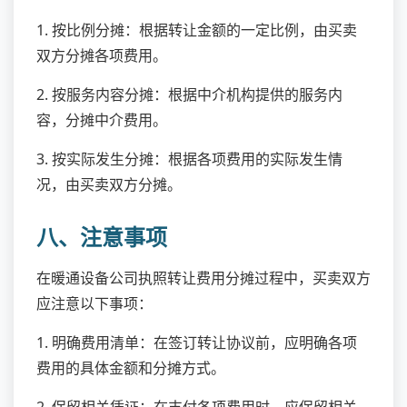
1. 按比例分摊：根据转让金额的一定比例，由买卖
双方分摊各项费用。
2. 按服务内容分摊：根据中介机构提供的服务内
容，分摊中介费用。
3. 按实际发生分摊：根据各项费用的实际发生情
况，由买卖双方分摊。
八、注意事项
在暖通设备公司执照转让费用分摊过程中，买卖双方
应注意以下事项：
1. 明确费用清单：在签订转让协议前，应明确各项
费用的具体金额和分摊方式。