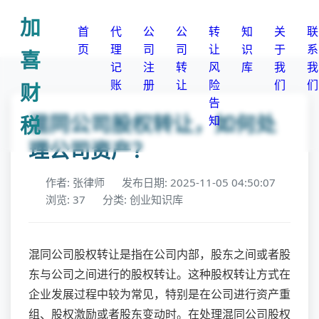
加
首
代
公
公
转
知
关
联
页
理
司
司
让
识
于
系
喜
记
注
转
风
库
我
我
账
册
让
险
们
们
财
告
混同公司股权转让，如何处
税
知
理公司资产？
作者: 张律师
发布日期: 2025-11-05 04:50:07
浏览: 37
分类: 创业知识库
混同公司股权转让是指在公司内部，股东之间或者股
东与公司之间进行的股权转让。这种股权转让方式在
企业发展过程中较为常见，特别是在公司进行资产重
组、股权激励或者股东变动时。在处理混同公司股权