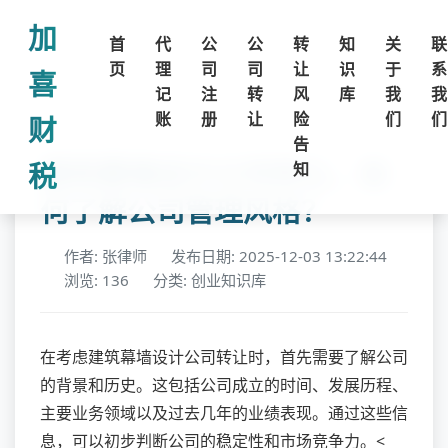
加
首
代
公
公
转
知
关
联
页
理
司
司
让
识
于
系
喜
记
注
转
风
库
我
我
账
册
让
险
们
们
财
告
建筑幕墙设计公司转让，如
税
知
何了解公司管理风格？
作者: 张律师
发布日期: 2025-12-03 13:22:44
浏览: 136
分类: 创业知识库
在考虑建筑幕墙设计公司转让时，首先需要了解公司
的背景和历史。这包括公司成立的时间、发展历程、
主要业务领域以及过去几年的业绩表现。通过这些信
息，可以初步判断公司的稳定性和市场竞争力。<