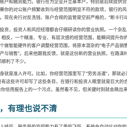
户和融资能力。银行在为企业开立基本户，特别是后续提供贷款、供应
果你的对公账户频繁收到与经营范围明显不符的款项，银行的风
。现在央行对反洗钱、账户合规的监管是空前严格的，“断卡行动
投资，投资人和风控经理都会仔细研读你的营业执照。一个杂乱
糕印象。相反，一个精准、专业、有层次感的经营范围，能瞬间提升
个做智能硬件的客户调整经营范围，将原本混杂的“电子产品销售
产与销售”。后来他跟我反馈，就是这份新的营业执照，在路演
都顺利了不少。
身就是准入许可。比如，你经营范围里写了“劳务派遣”，那就必
没有这些许可却写了这些条目，在银行和投资人眼里就是巨大的
像你信用报告上的一个污点，虽然看不见，但关键时刻就会跳出
，有理也说不清
上线后，税务局的监控能力有了质的飞跃。系统会自动比对你的