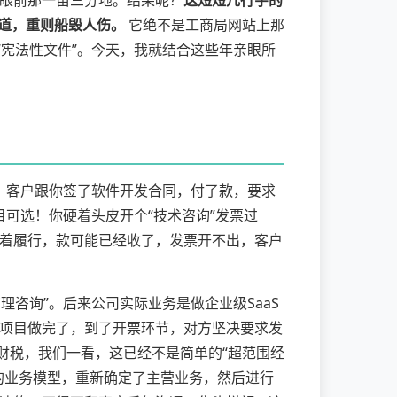
眼前那一亩三分地。结果呢？
这短短几行字的
道，重则船毁人伤。
它绝不是工商局网站上那
“宪法性文件”。今天，我就结合这些年亲眼所
了。客户跟你签了软件开发合同，付了款，要求
目可选！你硬着头皮开个“技术咨询”发票过
着履行，款可能已经收了，发票开不出，客户
咨询”。后来公司实际业务是做企业级SaaS
项目做完了，到了开票环节，对方坚决要求发
喜财税，我们一看，这已经不是简单的“超范围经
的业务模型，重新确定了主营业务，然后进行