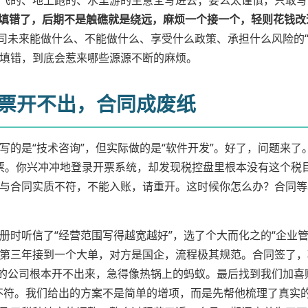
飞的、地上跑的、水里游的生意全写进去；要么太谨慎，只敢写
，填错了，后期不是触礁就是绕远，麻烦一个接一个，轻则花钱改
公司未来能做什么、不能做什么、享受什么政策、承担什么风险的
填错，到底会惹来哪些源源不断的麻烦。
发票开不出，合同成废纸
写的是“技术咨询”，但实际做的是“软件开发”。好了，问题来
发票。你兴冲冲地登录开票系统，却发现税控盘里根本没有这个税
与合同实质不符，不能入账，请重开。这时候你怎么办？合同等
时听信了“经营范围写得越宽越好”，选了个大而化之的“企业管理
第三年接到一个大单，对方是国企，流程极其规范。合同签了，
。李总的公司根本开不出来，急得像热锅上的蚂蚁。最后找到我们加
不符。我们给出的方案不是简单的增项，而是先帮他梳理了真实