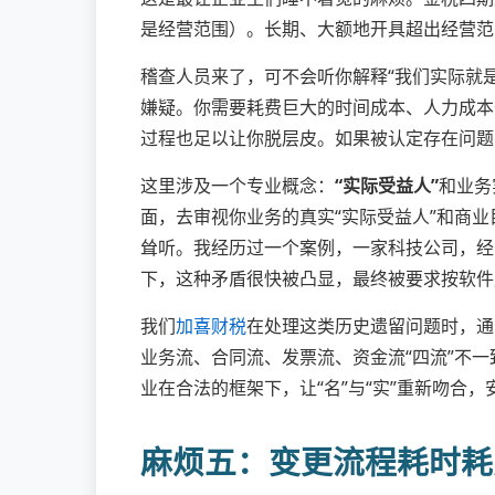
是经营范围）。长期、大额地开具超出经营范
稽查人员来了，可不会听你解释“我们实际就
嫌疑。你需要耗费巨大的时间成本、人力成本
过程也足以让你脱层皮。如果被认定存在问题
这里涉及一个专业概念：
“实际受益人”
和业务
面，去审视你业务的真实“实际受益人”和商
耸听。我经历过一个案例，一家科技公司，经
下，这种矛盾很快被凸显，最终被要求按软件
我们
加喜财税
在处理这类历史遗留问题时，通
业务流、合同流、发票流、资金流“四流”不
业在合法的框架下，让“名”与“实”重新吻合
麻烦五：变更流程耗时耗