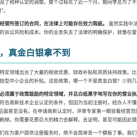
及了税种认定的调整。整个过程花了近一个月，期间李总为了不
”。
经营所签订的合同，在法律上可能存在效力瑕疵。
虽然实践中法
的诉讼风险和成本。你的业务失去了法律的明确保护，就像在雷
，真金白银拿不到
特定领域出台了大量的税收优惠、财政补贴和资质扶持政策。比
技型中小企业的补贴。这些政策，哪一个不是真金白银？少则几
必须属于政策鼓励的特定领域，并且白纸黑字地写在你的营业执
符合高新技术企业认定的条件，但因为当初注册时，经办人不懂
很后面甚至没有。在申请高新认定时，评审专家第一眼就看经营
刷掉。你需要花费巨大的精力去解释、去证明，甚至可能因此错
们在为客户提供注册服务时，绝不会简单丢一个模板了事。我们