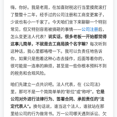
嗨，你好。我是老周，在加喜财税这行当里摸爬滚打
了整整十二年，经手过的公司注册和工商变更案子，
少说也有小一千家了。今天咱们坐下来聊聊一个特别
常见，但又特别容易被搞砸的事情——
公司注册
后，
怎么变更法人代表？
说实话，很多老板一开始都觉得
这事儿简单，不就是去工商局换个名字嘛？
每次听到
这种话，我心里都咯噔一下。我可以负责任地告诉
你，如果只是抱着这种心态去操作，后面等着你的，
很可能是一连串的麻烦，甚至是一些你根本预料不到
的税务和合规风险。
咱们先建立一点共识吧。法人代表，在《公司法》
里，那可不是一个简简单单的“职位”或“称呼”。
它是
公司对外进行法律行为、签署合同、承担责任的“法
定代表人”。
换句话说，谁当这个法人，谁就站在那
里给公司的行为做背书。万一公司哪天遇到诉讼、欠