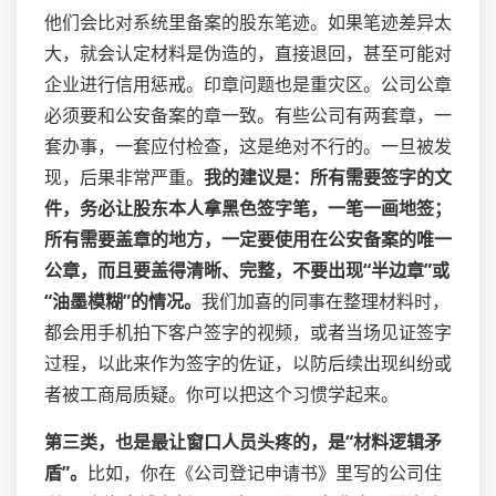
他们会比对系统里备案的股东笔迹。如果笔迹差异太
大，就会认定材料是伪造的，直接退回，甚至可能对
企业进行信用惩戒。印章问题也是重灾区。公司公章
必须要和公安备案的章一致。有些公司有两套章，一
套办事，一套应付检查，这是绝对不行的。一旦被发
现，后果非常严重。
我的建议是：所有需要签字的文
件，务必让股东本人拿黑色签字笔，一笔一画地签；
所有需要盖章的地方，一定要使用在公安备案的唯一
公章，而且要盖得清晰、完整，不要出现“半边章”或
“油墨模糊”的情况。
我们加喜的同事在整理材料时，
都会用手机拍下客户签字的视频，或者当场见证签字
过程，以此来作为签字的佐证，以防后续出现纠纷或
者被工商局质疑。你可以把这个习惯学起来。
第三类，也是最让窗口人员头疼的，是“材料逻辑矛
盾”。
比如，你在《公司登记申请书》里写的公司住