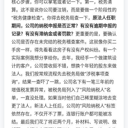
核心步骤，你可以拿笔或者记一下。第一，税务清
算。这不是说你公司要注销，而是要做一个阶段性的
“税务健康检查”。你得去税务局查一下，
原法人任职
期间，公司的纳税申报是否正常？有没有逾期申报的
记录？有没有滞纳金或者罚款？
更重要的是，要确认
公司是否存在未完结的税务稽查案件。这就像你买二
手房一样，得先看看这房子有没有产权纠纷。有一个
实际案例我想分享给你。去年，我经手一个做建筑设
计的客户，公司营收挺不错，想换个年轻的股东来做
法人。我们按常规流程先去税务局做“涉税事项查
询”，结果一查吓了一跳，公司名下有一笔三年前的
增值税发票异常，被税务局列入了“风险纳税人”名
单，一直没处理。如果当时他们自己稀里糊涂地去变
更了法人，新法人上任后，公司的“风险纳税人”标签
依然存在，不仅开不了票，连银行账户都可能被冻
结。最后我们花了将近两个月，补材料、写说明、做