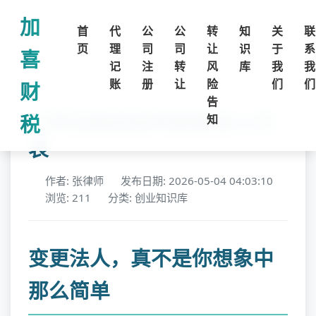
加
首
代
公
公
转
知
关
联
页
理
司
司
让
识
于
系
喜
记
注
转
风
库
我
我
账
册
让
险
们
们
财
告
公司注册后如何变更法人代
税
知
表
作者: 张律师
发布日期: 2026-05-04 04:03:10
浏览: 211
分类: 创业知识库
变更法人，真不是你想象中
那么简单