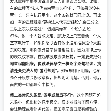
发现章程里根本没说清楚法人到底该怎么换。比如，
有的章程写“法人代表由董事长担任”，但如果你没有
董事长，只有执行董事，这个条款就形同虚设。再比
如，有的章程规定“更换法人代表需经股东会三分之
二以上表决权通过”，但如果你有一个股东占股
67%，他一个人就能决定，那决议上只需要他一个人
签字就行了；如果你想联合其他小股东推翻这个大股
东的决定，那你就算签字翻倍也没用，因为法律上你
的表决权不够。
在起草股东会决议前，一定要先把公
司章程翻出来，像读法律条文一样逐字逐句地读，搞
清楚变更法人的“游戏规则”。
如果规则不明确，必须
先召开股东会修改章程，把规则定清楚。否则，你后
面做的一切都是空中楼阁。
第二类常见失败是“签字或盖章不符”。
这个问题看起
来很小，但出错的概率极高。很多老板为了图方便，
会让助理或者财务代签。但工商局窗口是有经验的，