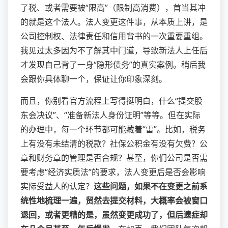
了税、或者需要被“限高”（限制高消费），首当其冲
的就是这个法人。法人变更这件事，从本质上讲，是
公司控制权、法律责任和信用背书的一次重要重组。
我见过太多因为不了解其中门道，导致新法人上任后
才发现自己背了一身“隐形债务”的真实案例。稍后我
会跟你具体聊一个，保证让你印象深刻。
而且，你别看官方流程上写得挺明白，什么“提交股
东会决议”、“准备新法人身份证明”等等。但在实际
的办理中，每一个环节都可能藏着“雷”。比如，税务
上有没有未结清的税款？社保公积金有没有欠费？公
章和财务章的管理是否合规？甚至，你们公司是否需
要考虑“经济实质法”的要求，法人变更后是否会影响
实际受益人的认定？
这些问题，如果不在变更之前系
统性地梳理一遍，贸然去提交材料，大概率会被窗口
退回，或者更糟的是，虽然变更成功了，但后遗症却