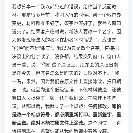
我想分享一个我以前犯过的错误，给你当个反面教
材。那是很多年前，我刚入行的时候。帮一个客户办
变更，材料都准备好了，签字也签好了，就差去窗口
递交了。结果客户临时说，新法人要改一个名字，因
为他发现新法人的名字在起名字时搞错了，应该是
“张叁”而不是“张三”。我以为只是改个名字，直接把
决议上的名字改了，没多想。结果交到窗口，窗口人
员一看，说：“你们这个决议上，股东会的决议日期
是在今天，但签名怎么是昨天的？日期对不上。” 我
一看，果然，因为我们在原文件上直接涂改，把日期
忘了改。就因为这个低级错误，不仅材料被退，还被
窗口人员批评了一顿，认为我们公司在管理上不严
谨。从那以后，我就立了一个规矩：
任何修改，哪怕
是改一个标点符号，都必须重新打印、重新签字、重
新盖章。绝对不能在原文件上涂改。
这个习惯，一直
保持到现在。希望你能从我的教训中有所收获。