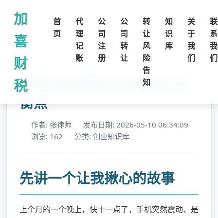
加
首
代
公
公
转
知
关
联
页
理
司
司
让
识
于
系
喜
记
注
转
风
库
我
我
账
册
让
险
们
们
财
告
老板如何理解公司的盈亏平
税
知
衡点
作者: 张律师
发布日期: 2026-05-10 06:34:09
浏览: 162
分类: 创业知识库
先讲一个让我揪心的故事
上个月的一个晚上，快十一点了，手机突然震动，是