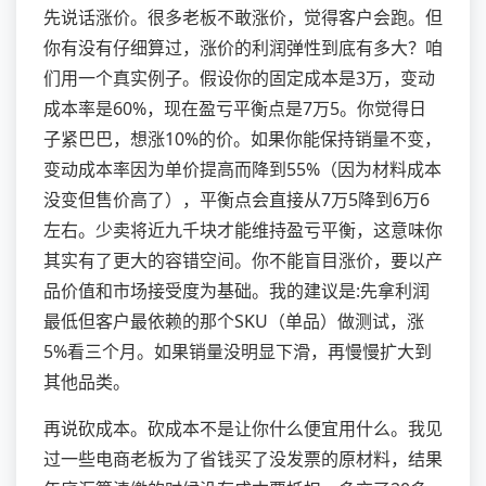
先说话涨价。很多老板不敢涨价，觉得客户会跑。但
你有没有仔细算过，涨价的利润弹性到底有多大？咱
们用一个真实例子。假设你的固定成本是3万，变动
成本率是60%，现在盈亏平衡点是7万5。你觉得日
子紧巴巴，想涨10%的价。如果你能保持销量不变，
变动成本率因为单价提高而降到55%（因为材料成本
没变但售价高了），平衡点会直接从7万5降到6万6
左右。少卖将近九千块才能维持盈亏平衡，这意味你
其实有了更大的容错空间。你不能盲目涨价，要以产
品价值和市场接受度为基础。我的建议是:先拿利润
最低但客户最依赖的那个SKU（单品）做测试，涨
5%看三个月。如果销量没明显下滑，再慢慢扩大到
其他品类。
再说砍成本。砍成本不是让你什么便宜用什么。我见
过一些电商老板为了省钱买了没发票的原材料，结果