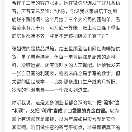
合作了三年的客户张姐。她在微信里连发了好几条语
音，声音又急又哑：“小陈，你说我这家烘焙工坊到
底赚不赚钱啊？这个月接了三个大公司的团购单，看
着流水有几十万，可月底一算账，账上现金连下季度
的房租都凑不齐，我是不是该把店关了算了？”
张姐做的是精品烘焙，给五星级酒店和网红咖啡馆供
货，单子看着漂亮，但每一单背后都是高昂的原材
料、冷链运费、还有淡旺季的人工调配。她给我发来
一张自己画的利润表，密密麻麻全是手写的数字，但
关键的固定成本——比如那条进口生产线的月折旧、
冷库的恒温电费——一个都没列进去。
你听我说，这是太多创业者都会踩的坑：
把“流水”当
“利润”，又把“利润”当成了口袋里的真金白银。
以为
账上有进账就是赚钱，以为年底如果没亏就是安全。
其实啊，咱们做生意的盈亏平衡点，才是那把真正的