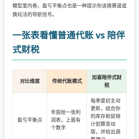
模型里内卷，盈亏平衡点也是一种提示你该换赛道或
换玩法的导航信号。
一张表看懂普通代账 vs 陪伴
式财税
加喜陪伴式财
对比维度
传统代账模式
税
每季度初主动
更新，结合你
年底给一张利
的库存和促销
盈亏平衡点
润表，上面有
计划算变动
个数字
版，并给出调