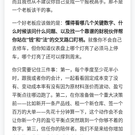
而且我也从不建议你自己变成一个报税高手。那不是
一个老板该干的事。
一个好老板应该做的是：
懂得看哪几个关键数字、什
么时候该问什么问题、以及找一个靠谱的财税伙伴帮
你站在“钱”和“法”的交叉路口盯梢。
就像你不会自己
去修车，但你知道仪表盘上哪个灯亮了必须马上停
车，哪个灯亮了还可以撑到周末。
你只需要记住三件事：第一，每个季度至少花半小
时，跟我或者你的会计，一起看看固定成本变了没
有、变动成本率有没有因为原材料涨价而波动、盈亏
平衡点往哪边跑了。第二，在你准备做一个重大决策
前——比如新开一条产品线、租一个新仓库、签一个
百万的大单——先花十分钟算一下，这个动作会不会
让你新一个月的盈亏平衡点突然跳到一个你够不着的
数字。第三，信任你的陪伴者。我们不是来给你增加