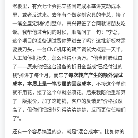
老板里，有六七个会把某些固定成本塞进变动成本
里，或者反过来。去年有个做定制家具的李总，接了
一笔全屋定制的别墅单，高兴得签了合同就请朋友吃
饭。我帮他过合同的时候，顺嘴问了一句：“李总，
这个项目的设备调试费你算进去了吗？这批新板材需
要换刀头，一台CNC机床的转产调试大概要一天半，
人工加停机损失，怎么也得小两万。”他当时脸就白
了——原来他把这台设备的折旧全当成“已经付过的
钱”摊进了每个月，而忘了
每次转产产生的额外调试
成本，本质上是一笔专属的固定成本
，不接这个单你
就不用花，接了这个单就必须花。后来我陪他重新算
了一版报价，加了这笔钱，客户的反馈是“价格虽然
高了，但你们把细节列得清清楚楚，反而更信任咱们
了”。
还有一个容易搞混的点，就是“混合成本”。比如你的