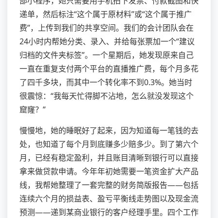
部小程序，她只需要用手机拍下发票、付款截图和快
递单，然后标注“这个属于原材料”或“这个属于推广
费”，上传到我们的共享空间。我们的会计团队会在
24小时内帮她分类、录入、并给每张票加一个“建议
归档的文件夹标签”。一个星期后，她发现原来自己
一直在重复支付两个平台的直播推广费，每个月多花
了四千多块，而其中一个转化率不到0.3%。她当时
很震惊：“我每天忙得脚不沾地，怎么就没发现这个
窟窿？”
慢慢地，她的睡眠好了起来，因为知道每一笔钱的去
处，也知道了每个月到底赚多少赔多少。到了第六个
月，已经有稳定盈利，并且账目清晰到银行可以直接
拿来做贷款申请。今年年初她需要一笔资金扩大产品
线，我帮她整理了一套完整的财务简版报告——包括
连续六个月的损益表、盈亏平衡线走势图以及现金流
预测——递到某商业银行的客户经理手里。四个工作