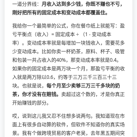
一道分界线：
月收入达到多少钱，你既不赚也不亏，
刚好把所有的固定成本和变动成本都覆盖住。
我给你一个最简单的公式，你在餐巾纸上就能写：盈
亏平衡点（收入）= 固定成本 ÷ （1 - 变动成本
率）。变动成本率就是每增加一块钱收入，需要花多
少变动成本。比如你卖一杯奶茶，原料、杯子、吸管
和包装一共占收入的40%，那变动成本率就是0.4。
如果你的固定成本是两万块一个月，那盈亏平衡的收
入就是两万除以0.6，约等于三万三千三百三十三
块。也就是说，
每个月至少卖够三万三千多块的奶
茶，你才没有在赔钱。
卖超过这个数的，才是你真正
开始赚钱的部分。
哎，说到这儿我又忍不住想多说两句。我知道现在市
面上有很多自动算的软件，但软件不知道你的真实场
景。我有个做跨境贸易的客户老吴，去年黑五期间突