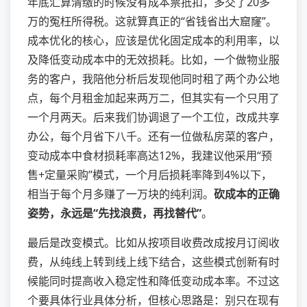
年底汇算清缴的时候没有成本票抵扣，多交了20多
万的冤枉所得税。这就算真正的“省钱省出大窟窿”。
成本优化的核心，应该是优化固定成本的利用率，以
及降低变动成本中的无效损耗。比如，一个做物业服
务的客户，我陪他分析后发现他同时租了两个办公地
点，每个月租金加起来两万二，但其实有一个只用了
一个月两天。后来我们协调退了一个工位，改成共享
办公，每个月省下八千。还有一位做私房菜的客户，
变动成本中食材损耗率高达12%，我建议他采用“预
售+定量采购”模式，一个月后损耗率降到4%以下，
相当于每个月多赚了一万块的纯利润。
砍成本的正确
姿势，永远是“先找浪费，再找替代”
。
最后是改变模式。比如从按项目收费改成按月订阅收
费，从纯线上转到线上线下结合，这些模式创新有时
候能同时提高收入稳定性和降低变动成本率。不过这
个要具体行业具体分析，但核心思路是：别只在现有