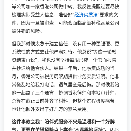
岸公司加一家香港公司做中转。我反复提醒过要尽快
梳理实际受益人信息，准备好“
经济实质法
”要求的文
件，因为一旦被审查，可能会面临高额补税甚至公司
被注销的风险。
但我那时候太急于建立信任，没有用一种更强硬、更
系统性的方式去让他严肃对待。他总说“等这一轮融
资结束再说”，我也没有坚持每周形成一个书面报告
并抄送给他合伙人。结果一年后，他融资成功的当
月，香港公司被税务局限期提供业务实质证明。他非
常慌乱地给我打电话，语气里全是后悔。那时候我陪
他一起熬了三个通宵，协调香港律师和本地审计师，
总算在截止日前补齐了材料，但整个过程极度痛苦，
也让他额外支出了好几万的紧急费用。
这件事教会我：陪伴式服务不只是温暖和一个好脾
气，更要在关键风险点上学会“不温柔地坚持”。
从那