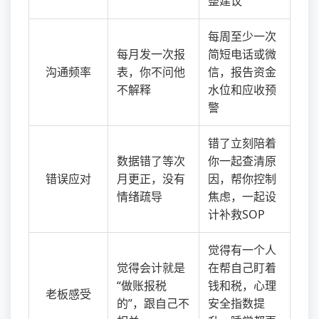
整建议
每周至少一次
每月发一次报
简短电话或微
沟通频率
表，你不问他
信，报告资金
不解释
水位和应收预
警
错了立刻陪着
数据错了等次
你一起查清原
错误应对
月更正，没有
因，帮你控制
情绪疏导
焦虑，一起设
计补救SOP
觉得有一个人
觉得会计就是
在帮自己盯着
“做账报税
钱和税，心理
老板感受
的”，跟自己不
安全指数提