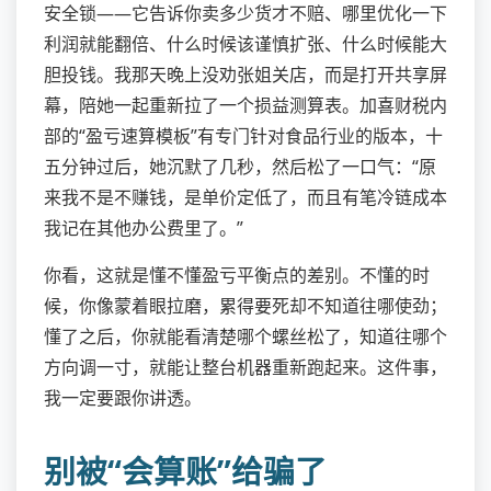
安全锁——它告诉你卖多少货才不赔、哪里优化一下
利润就能翻倍、什么时候该谨慎扩张、什么时候能大
胆投钱。我那天晚上没劝张姐关店，而是打开共享屏
幕，陪她一起重新拉了一个损益测算表。加喜财税内
部的“盈亏速算模板”有专门针对食品行业的版本，十
五分钟过后，她沉默了几秒，然后松了一口气：“原
来我不是不赚钱，是单价定低了，而且有笔冷链成本
我记在其他办公费里了。”
你看，这就是懂不懂盈亏平衡点的差别。不懂的时
候，你像蒙着眼拉磨，累得要死却不知道往哪使劲；
懂了之后，你就能看清楚哪个螺丝松了，知道往哪个
方向调一寸，就能让整台机器重新跑起来。这件事，
我一定要跟你讲透。
别被“会算账”给骗了