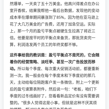
然爆单，一天卖了五十万美金。他高兴得差点在办公
室开香槟，结果我帮他一看后台数据，发现他的变动
成本率在爆单期间暴涨到了85%，因为他在亚马逊上
花了大几万美金的广告费，还用了加急空运。实际
上，那一个月的盈亏平衡点被硬生生拉高了将近三
倍。他要是按平时的平衡点来备货，那批货卖完一
算，利润连发两个员工的年终奖都不够。
这件事给我的教训是：盈亏平衡点不是死的，它会随
着你的经营策略、淡旺季、甚至一次广告投放而移
动。
所以每个季度、每次重大促销活动前，都要重新
测一次。我一般会在每个季度末和下季度初的那几
天，主动给每位陪跑客户发一条微信，附上一个更新
后的盈亏速算表附件，然后说一句：“老板，咱们下
季度的过冬线画好了，您看看新品定价有没有需要调
整的。”很多人觉得这是小事，但就是这种不厌其烦