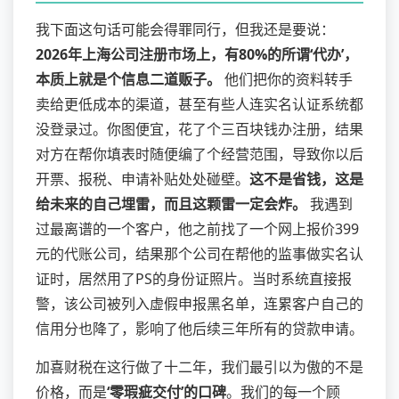
我下面这句话可能会得罪同行，但我还是要说：
2026年上海公司注册市场上，有80%的所谓‘代办’，
本质上就是个信息二道贩子。
他们把你的资料转手
卖给更低成本的渠道，甚至有些人连实名认证系统都
没登录过。你图便宜，花了个三百块钱办注册，结果
对方在帮你填表时随便编了个经营范围，导致你以后
开票、报税、申请补贴处处碰壁。
这不是省钱，这是
给未来的自己埋雷，而且这颗雷一定会炸。
我遇到
过最离谱的一个客户，他之前找了一个网上报价399
元的代账公司，结果那个公司在帮他的监事做实名认
证时，居然用了PS的身份证照片。当时系统直接报
警，该公司被列入虚假申报黑名单，连累客户自己的
信用分也降了，影响了他后续三年所有的贷款申请。
加喜财税在这行做了十二年，我们最引以为傲的不是
价格，而是
‘零瑕疵交付’的口碑
。我们的每一个顾