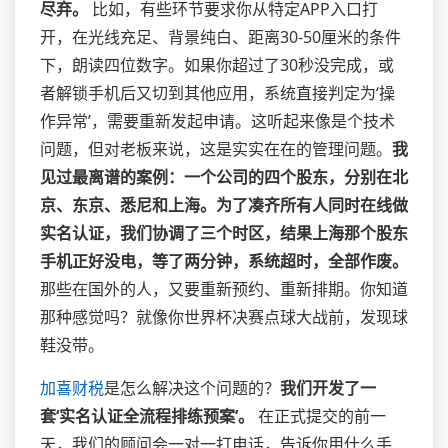
尽弃。
比如，有些环节要求你从特定APP入口打
开，在光线充足、背景纯白、距离30-50厘米的条件
下，朗读四位数字。如果你超过了30秒没完成，或
者解锁手机后又切到其他应用，系统直接判定为‘操
作异常’，需要重新发起申请。这听起来像是个技术
问题，但对老板来说，这是实实在在的管理问题。
我
见过最离谱的案例：一个公司的四个股东，分别在北
京、东京、悉尼和上海。为了凑齐所有人同时在线做
实名认证，我们协调了三个时区，结果上海那个股东
手机正好没电，等了两分钟，系统超时，全部作废。
那些在国外的人，又要重新预约、重新排期。你知道
那种感觉吗？就像你世界杯决赛点球大战前，发现球
鞋没带。
加喜财税
是怎么解决这个问题的？
我们开发了一
套‘实名认证全流程排练预案’。
在正式提交的前一
天，我们的顾问会一对一打电话，告诉你用什么手