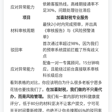
依赖客服热线，高峰期接通率不
应对异常能力
足30%，问题处理往往滞后
项目
加喜财税专业服务
最快2小时内完成预审，并出具
材料审核周期
《审核报告》与《风险预警清
单》
首次通过率超过98%，因为我们
驳回率
的预审系统提前拦截了所有歧义
点
配备一对一专属顾问，15分钟响
应对异常能力
应，且能绕过前台直接联系审核
科长级后台
看到表格的对比，你应该明白为什么很多老板宁愿多
花钱也要找我们了。
在加喜财税，我们做的不只是代
办，而是风险管理。
我们有一套内部的‘材料健康度
评分’，低于80分的材料坚决不让客户提交，宁可花
半天时间重新梳理，也绝不让你去撞那65%的驳回率