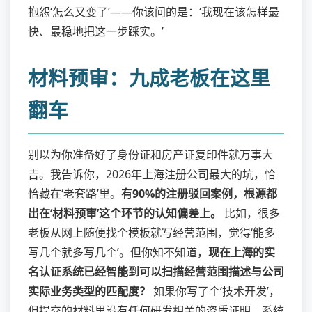
抱怨‘怎么又变了’——你该问的是：‘我现在该怎样最
快、最稳地把这一步踩实。’
材料预审：九成老板在这里
翻车
别以为你准备好了身份证和房产证复印件就万事大
吉。我告诉你，2026年上海注册公司最大的坑，恰
恰藏在‘老套路’里。
有90%的注册驳回案例，根源都
出在‘材料预审’这个环节的认知偏差上。
比如，很多
老板从网上随便找个模板就写经营范围，觉得‘能多
写几个就多写几个’。但你知不知道，
现在上海的实
名认证系统已经智能到可以扫描经营范围描述与公司
实际业务类型的匹配度？
如果你写了个‘技术开发’，
但提交的材料里没有任何研发相关的资质证明，系统