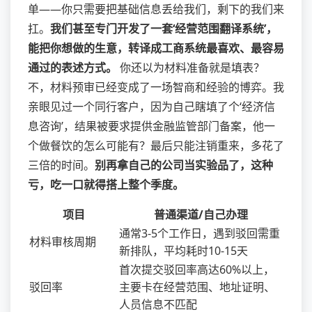
单——你只需要把基础信息丢给我们，剩下的我们来
扛。
我们甚至专门开发了一套‘经营范围翻译系统’，
能把你想做的生意，转译成工商系统最喜欢、最容易
通过的表述方式。
你还以为材料准备就是填表？
不，材料预审已经变成了一场智商和经验的博弈。我
亲眼见过一个同行客户，因为自己瞎填了个‘经济信
息咨询’，结果被要求提供金融监管部门备案，他一
个做餐饮的怎么可能有？最后只能注销重来，多花了
三倍的时间。
别再拿自己的公司当实验品了，这种
亏，吃一口就得搭上整个季度。
项目
普通渠道/自己办理
通常3-5个工作日，遇到驳回需重
材料审核周期
新排队，平均耗时10-15天
首次提交驳回率高达60%以上，
驳回率
主要卡在经营范围、地址证明、
人员信息不匹配