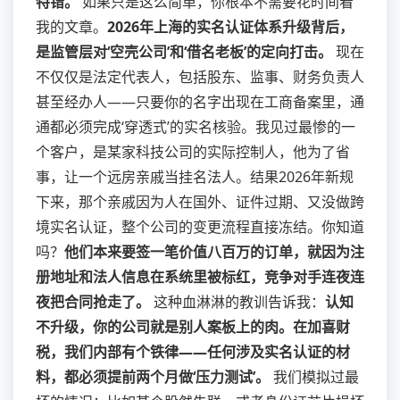
特错。
如果只是这么简单，你根本不需要花时间看
我的文章。
2026年上海的实名认证体系升级背后，
是监管层对‘空壳公司’和‘借名老板’的定向打击。
现在
不仅仅是法定代表人，包括股东、监事、财务负责人
甚至经办人——只要你的名字出现在工商备案里，通
通都必须完成‘穿透式’的实名核验。我见过最惨的一
个客户，是某家科技公司的实际控制人，他为了省
事，让一个远房亲戚当挂名法人。结果2026年新规
下来，那个亲戚因为人在国外、证件过期、又没做跨
境实名认证，整个公司的变更流程直接冻结。你知道
吗？
他们本来要签一笔价值八百万的订单，就因为注
册地址和法人信息在系统里被标红，竞争对手连夜连
夜把合同抢走了。
这种血淋淋的教训告诉我：
认知
不升级，你的公司就是别人案板上的肉。在加喜财
税，我们内部有个铁律——任何涉及实名认证的材
料，都必须提前两个月做‘压力测试’。
我们模拟过最