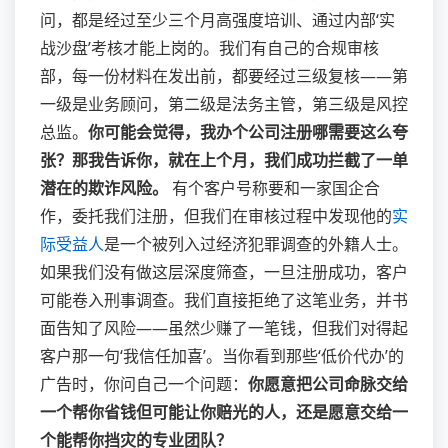
问，都是经过至少三个月高强度培训、通过内部‘实
战沙盘’考核才能上岗的。我们有自己的合规审核
部，每一份材料在发出前，都要经过三级复核——第
一级是业务顾问，第二级是法务主管，第三级是风控
总监。
你可能会觉得，我办个公司注册哪需要这么夸
张？那我告诉你，就在上个月，我们成功拦截了一单
潜在的欺诈风险。
有个客户号称要和一家国企合
作，委托我们注册，但我们在审核过程中发现他的
实
际受益人
是一个被列入过经济犯罪调查的外籍人士。
如果我们没有做这层深度筛查，一旦注册成功，客户
可能卷入刑事调查。我们直接拒绝了这笔业务，并书
面告知了风险——虽然少赚了一笔钱，但我们对得起
客户那一句‘我信任加喜’。当你看到那些‘低价代办’的
广告时，你问自己一个问题：
你愿意把公司命脉交给
一个帮你省钱但可能让你赔光的人，还是愿意交给一
个能帮你挡灾的专业团队？