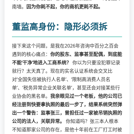
南墙。
因为你耗不起，你的商机更耗不起。
董监高身份：隐形必须拆
接下来这个问题，是我在2026年咨询中百分之百会
遇到的核心痛点：
你的股东、监事甚至配偶，到底能
不能‘干净’地进入工商系统？
你以为只要没犯罪记录
就行？太天真了。现在的实名认证系统会交叉比
对‘全国失信被执行人名单’、‘限制高消费人员名
单’、‘税务异常企业关联名单’，甚至还会对接某些行
业协会的黑名单。
我亲眼见过一个老板，他的公司已
经注册到快要拿执照的最后一步了，结果系统突然弹
出一个警告：监事张三，曾担任过一家被吊销执照的
公司的法人，关联异常。
你知道吗？张三本人根本
不知道那家公司的存在，是他十年前在工厂打工时被