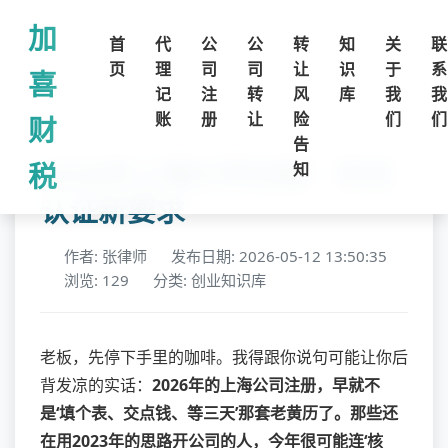
加
首
代
公
公
转
知
关
联
页
理
司
司
让
识
于
系
喜
记
注
转
风
库
我
我
账
册
让
险
们
们
财
告
2026年上海公司注册：实名
税
知
认证新要求
作者: 张律师
发布日期: 2026-05-12 13:50:35
浏览: 129
分类: 创业知识库
老板，先停下手里的咖啡。我得跟你说句可能让你后
背发凉的实话：
2026年的上海公司注册，早就不
是‘填个表、交点钱、等三天’那套老黄历了。那些还
在用2023年的思路开公司的人，今年很可能连‘核