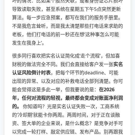
坏的情况：比如某个股然失联，或者身份证芯片损坏
导致读取失败，甚至系统在星期五下午5点突然更新
算法。每一步应急预案，都写在我们的服务手册里。
不是我危言耸听，而是我太清楚那些打电话来求助的
老板，他们打电话的前一秒还在想‘这种事怎么可能
发生在我身上’。
很多同行喜欢把实名认证简化成‘走个流程’，但加喜
财税的做法完全不同。我们会直接给客户发一张
实名
认证风险倒计时表
，把每个环节的deadline、可能
出现的异常、以及对应的补救电话全部列清楚。你可
能会觉得这是多此一举，但我要说的是：
在2026
年，任何对流程的轻视，最终都会变成对账面净利润
的。
你知道吗？光是实名认证失败一次，工商系统
的‘冷却期’就能卡你两周。两周时间，对于正在谈融
资、签大单的企业来说，是什么概念？是竞争对手可
以完成一轮打样、敲定供应链、发布产品。别再跟我