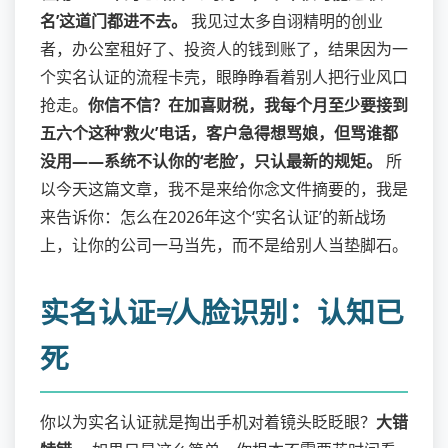
名’这道门都进不去。
我见过太多自诩精明的创业
者，办公室租好了、投资人的钱到账了，结果因为一
个实名认证的流程卡壳，眼睁睁看着别人把行业风口
抢走。
你信不信？在加喜财税，我每个月至少要接到
五六个这种‘救火’电话，客户急得想骂娘，但骂谁都
没用——系统不认你的‘老脸’，只认最新的规矩。
所
以今天这篇文章，我不是来给你念文件摘要的，我是
来告诉你：怎么在2026年这个‘实名认证’的新战场
上，让你的公司一马当先，而不是给别人当垫脚石。
实名认证≠人脸识别：认知已
死
你以为实名认证就是掏出手机对着镜头眨眨眼？
大错