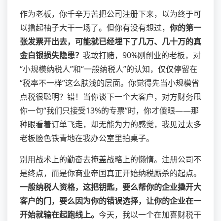
作为老板，你千辛万苦把公司注册下来，以为终于可
以撸起袖子大干一场了。但你有没有想过，
你的第一
张发票开出去，可能就已经埋下了几万、几十万的真
金白银损失隐患？
我敢打赌，90%刚创业的老板，对
“小规模纳税人”和“一般纳税人”的认知，仅仅停留在
“税率不一样”这么肤浅的层面。你觉得先当小规模省
点税很聪明？错！当你谈下一个大客户，对方财务甩
你一句“我们只接受13%的专票”时，你才傻眼——那
种眼看着订单飞走，却无能为力的感觉，我见过太多
老板脸色铁青地在我办公室里拍桌子。
别用战术上的勤奋去掩盖战略上的懒惰。注册公司不
是终点，而是你商业帝国真正开始纳税厮杀的起点。
一般纳税人资格，这把钥匙，要么帮你的企业撬开大
客户的门，要么因为你的错误选择，让你的企业在一
开始就输在起跑线上。
今天，我以一个在加喜财税干