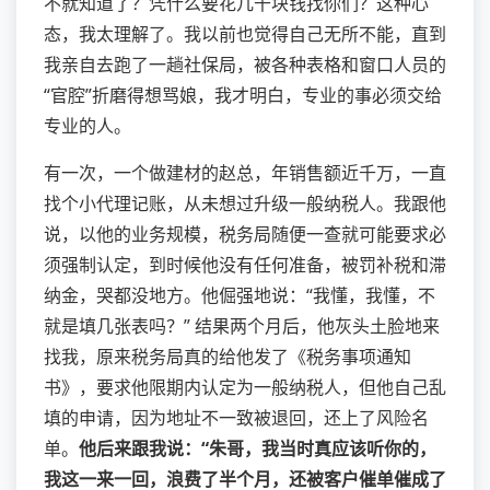
不就知道了？凭什么要花几千块钱找你们？这种心
态，我太理解了。我以前也觉得自己无所不能，直到
我亲自去跑了一趟社保局，被各种表格和窗口人员的
“官腔”折磨得想骂娘，我才明白，专业的事必须交给
专业的人。
有一次，一个做建材的赵总，年销售额近千万，一直
找个小代理记账，从未想过升级一般纳税人。我跟他
说，以他的业务规模，税务局随便一查就可能要求必
须强制认定，到时候他没有任何准备，被罚补税和滞
纳金，哭都没地方。他倔强地说：“我懂，我懂，不
就是填几张表吗？” 结果两个月后，他灰头土脸地来
找我，原来税务局真的给他发了《税务事项通知
书》，要求他限期内认定为一般纳税人，但他自己乱
填的申请，因为地址不一致被退回，还上了风险名
单。
他后来跟我说：“朱哥，我当时真应该听你的，
我这一来一回，浪费了半个月，还被客户催单催成了