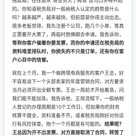
拖延癌，往往是从“等业务大了再说”这句口头禅开始
的。你知道税务局对一般纳税人认定的趋势是什么
吗？越来越严，越来越快，但前提是你得主动出击。
很多老板觉得，我先注册个公司，跑几个小单，等真
正需要开大票了，再临时抱佛脚去申请。我告诉你，
等到你客户催着你要发票，而你的申请还在税务局的
资料堆里排队时，你损失的不只是订单，还有你在客
户心目中的信誉。
就在上个月，我一个做跨境电商服务的客户王总，好
不容易谈下一个头部卖家的年度营销合同，对方要求
当月必须开出全额专票。王总一周前才开始着急，问
我们能不能加急。我告诉他，正规流程下，一般纳税
人登记的办理周期是10个工作日，但如果你的财务
核算不健全、资料准备不齐，或者税务局刚好对你这
行有风控排查，拖个一个月都是有可能的。
结果呢？
王总因为开不出发票，对方直接取消了合同，转签了