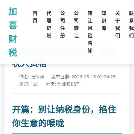
加
首
代
公
公
转
知
关
联
页
理
司
司
让
识
于
系
喜
记
注
转
风
库
我
我
账
册
让
险
们
们
财
告
公司注册后如何申请一般纳
税
知
税人资格
作者: 张律师
发布日期: 2026-05-15 02:34:25
浏览: 129
分类: 创业知识库
开篇：别让纳税身份，掐住
你生意的喉咙