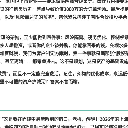
——一家国企上市企业——要求做供应商合规审计。审计方直接要
贷的征信黑历史！差点导致价值3000万的大订单泡汤。最后找
，以及
“风险雷达式的预务”
，帮他紧急搭建了有限合伙持股平台
理的架构，至少能做到四件事：风险隔离、税务优化、控制权
伙人想撤资，或者你的企业被并购，你能拿回来的钱，会缩水多
加喜财税，我们为客户制定方案时，第一件事就是画那张
“股权
承、甚至离婚——都考虑进去。
这不是规划，这是资产的基础设
救费”，而且不一定能完全救活。记住，
架构的优化成本，永远低
坚不可摧的资产护城河？答案不言而喻。
。”这是我在面谈中最常听到的借口。老板，醒醒！2026年的上
。
金税四期的“自动比对”和“风险画像”能力，已经可以精准到