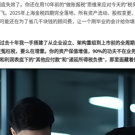
彻底失效了。你还在用10年前的“做账报税”思维来应对今天的“税
甩飞。2025年上海金税四期完全落地，所有资产流动、股权变
可能还在为了省几千块钱的顾问费，让一个刚毕业的会计给你填
过去十年我一手搭建了从企业设立、架构重组到上市前的全周期
交冤枉税，要么在埋雷。
你的资产保值增值，90%的功夫不在业
和利润表底下的“其他应付款”和“递延所得税负债”，那里面藏着