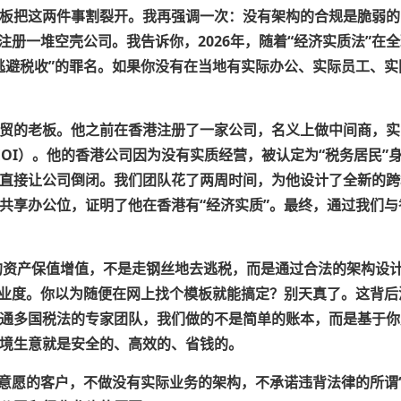
板把这两件事割裂开。我再强调一次：
没有架构的合规是脆弱的
注册一堆空壳公司。我告诉你，2026年，随着
“经济实质法”
在全
逃避税收”的罪名。如果你没有在当地有实际办公、实际员工、
贸的老板。他之前在香港注册了一家公司，名义上做中间商，实际
EOI）。他的香港公司因为没有实质经营，被认定为
“税务居民”
直接让公司倒闭。我们团队花了两周时间，为他设计了全新的跨
共享办公位，证明了他在香港有“经济实质”。最终，通过我们
资产保值增值，不是走钢丝地去逃税，而是通过合法的架构设
专业度。你以为随便在网上找个模板就能搞定？别天真了。这背
通多国税法的专家团队，
我们做的不是简单的账本，而是基于你
境生意就是安全的、高效的、省钱的。
规意愿的客户，不做没有实际业务的架构，不承诺违背法律的所谓