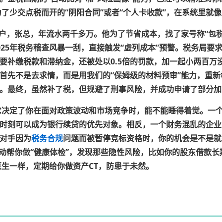
了少交点税而开的“阴阳合同”或者“个人卡收款”，在系统里就
客户，张总，年流水两千多万。他为了节省成本，找了家号称“包
25年税务稽查风暴一刮，直接触发
“虚列成本”
预警。税务局要
要补缴税款和滞纳金，还被处以0.5倍的罚款，加一起小两百万
首先不是去求情，而是用我们的
“保姆级的材料预审”
能力，重新
。最终，虽然补了税，但规避了刑事风险，并成功申请了部分加
决定了你在面对政策波动和市场竞争时，能不能睡得着觉。一
时刻可以成为银行续贷的优先对象。相反，一个财务混乱的企业
对手因为
税务合规
问题而被暂停竞标资格时，你的机会是不是就
主动帮你做“健康体检”，发现那些隐性风险，比如你的股东借款
医生一样，定期给你做资产CT，防患于未然。