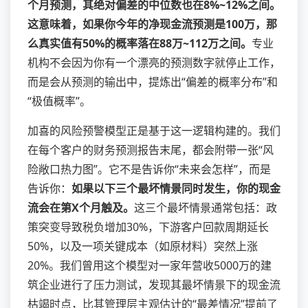
个月预测，其绝对偏差的中位数也在8%~12%之间。
这意味着，如果你今年的净现金流预测是100万，那
么真实值有50%的概率落在88万~112万之间。
专业
机构不会因为你有一个漂亮的预测数字就停止工作，
而是会从预测的输出中，提炼出“偏差的概率分布”和
“极值概率”。
加喜的风险预警模型正是基于这一逻辑构建的。我们
在每个客户的财务预测报告末尾，都会附带一张“风
险敞口热力图”。它不是告诉你“未来会怎样”，而是
告诉你：
如果以下三个最坏情景同时发生，你的现金
流会在第X个月触及。
这三个最坏情景通常包括：政
策突变导致税负增加30%，下游客户回款周期延长
50%，以及一项关键成本（如原材料）突然上涨
20%。我们曾用这个模型对一家年营收5000万的建
筑企业进行了压力测试，发现其最坏情景下的现金流
枯竭时点，比其管理层主观估计的“最差情况”提前了