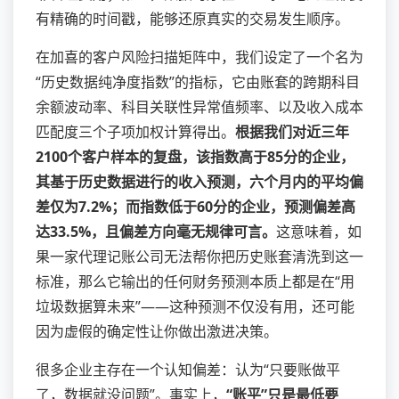
有精确的时间戳，能够还原真实的交易发生顺序。
在加喜的客户风险扫描矩阵中，我们设定了一个名为
“历史数据纯净度指数”的指标，它由账套的跨期科目
余额波动率、科目关联性异常值频率、以及收入成本
匹配度三个子项加权计算得出。
根据我们对近三年
2100个客户样本的复盘，该指数高于85分的企业，
其基于历史数据进行的收入预测，六个月内的平均偏
差仅为7.2%；而指数低于60分的企业，预测偏差高
达33.5%，且偏差方向毫无规律可言。
这意味着，如
果一家代理记账公司无法帮你把历史账套清洗到这一
标准，那么它输出的任何财务预测本质上都是在“用
垃圾数据算未来”——这种预测不仅没有用，还可能
因为虚假的确定性让你做出激进决策。
很多企业主存在一个认知偏差：认为“只要账做平
了，数据就没问题”。事实上，
“账平”只是最低要