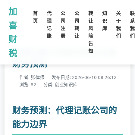
加
首
代
公
公
转
知
关
联
页
理
司
司
让
识
于
系
喜
记
注
转
风
库
我
我
账
册
让
险
们
们
财
告
代理记账公司能否帮企业做
税
知
财务预测
作者: 张律师
发布日期: 2026-06-10 08:26:12
浏览: 82
分类: 创业知识库
财务预测：代理记账公司的
能力边界