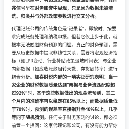
关联数据库中，
有超过65%的现金流断裂事件，其前
兆信号早在财务账套中显现，只是因为数据未被清
洗、归类并与外部政策参数进行交叉分析。
代理记账公司的传统角色是“记录者”，即按时、按要
求完成账务处理和纳税申报。但若它仅止步于此，就
根本无法触碰财务预测的门槛。真正的财务预测，需
要从历史数据中提取非线性关系，需要将宏观经济指
标（如LPR变动、行业补贴政策退坡时间表）与企业
内部数据（如应收账款周转天数、存货周转率）进行
耦合分析。
加喜财税内部的一项实证研究表明：当一
家企业的财税数据质量达到“票据与业务流匹配度超
过92%”时，基于这些数据做出的现金流预测，其三
个月内的准确率可以稳定在85%以上；而数据质量低
于70%时，预测的误差率直接飙升至40%以上，几乎
等同于随机猜测。
任何关于财务预测的讨论，都必须
前置一个提问：这家代理记账公司，有没有能力帮你