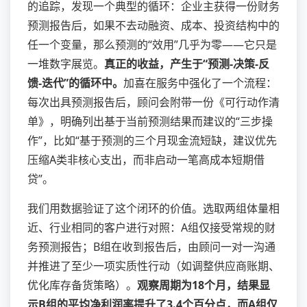
的追踪，发现一个典型的循环：企业主获得一份财务
预测报告后，如果不去动融资、成本、投资结构中的
任一个变量，那么预测的“效用”几乎为零——它只是
一堆数字展览。
真正的收益，产生于“预测-决策-反
馈-迭代”的循环中。
加喜在服务中强化了一个流程：
每次出具预测报告后，顾问会附带一份《可行动作清
单》，明确列出基于当前预测结果而建议的“三步操
作”，比如“基于预测的三个月现金流短缺，建议优先
压缩A类非核心支出，而非启动一笔高成本短期借
贷”。
我们用数据验证了这个闭环的价值。选取两组体量相
近、行业相同的客户进行对照：A组仅接受常规的财
务预测报告；B组在收到报告后，由顾问一对一沟通
并推进了至少一项实质性行动（如调整供应商账期、
优化库存备货策略）。
观察周期为18个月，结果显
示B组的平均净利润率提升了3.4个百分点，而A组仅