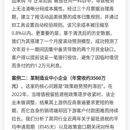
品采购”与“正常扣款”被放在同一科目中，导致税务
上无法清晰分辩成本属性。经过三个月票据治理周
期，建立了按活动品类核算的成本归集规则，并通过
BI工具设置自动校验规则。该冗余成本被压缩至
0.8%以内。更重要的是，基于清洗后的历史数据，
我们为其搭建了一个月度滚动预测模型，成功预测了
次年双十一期间因集中备货导致的两个月资金缺口，
客户得以提前谈妥一笔银行授信，避免了因临时借贷
而多付的约1.2万元利息。
案例二：某制造业中小企业（年营收约3500万
元）
。这家的核心问题是“政策趋势预判滞后”。在
2022年，当增值税留抵退税政策逐步收紧时，该企
业未做调整，结果其上游供应商普遍要求更短的账
期，而它自身的销项端却因下游客户付款困难而持续
拉长。我们分析了其同行业近两年关于留抵退税的平
均申请周期（约45天）以及政策窗口期关闭对所有