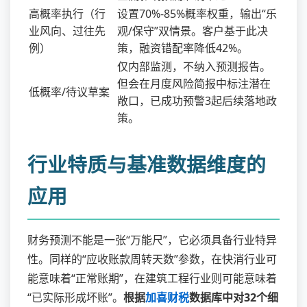
高概率执行（行
设置70%-85%概率权重，输出“乐
业风向、过往先
观/保守”双情景。客户基于此决
例）
策，融资错配率降低42%。
仅内部监测，不纳入预测报告。
但会在月度风险简报中标注潜在
低概率/待议草案
敞口，已成功预警3起后续落地政
策。
行业特质与基准数据维度的
应用
财务预测不能是一张“万能尺”，它必须具备行业特异
性。同样的“应收账款周转天数”参数，在快消行业可
能意味着“正常账期”，在建筑工程行业则可能意味着
“已实际形成坏账”。
根据
加喜财税
数据库中对32个细