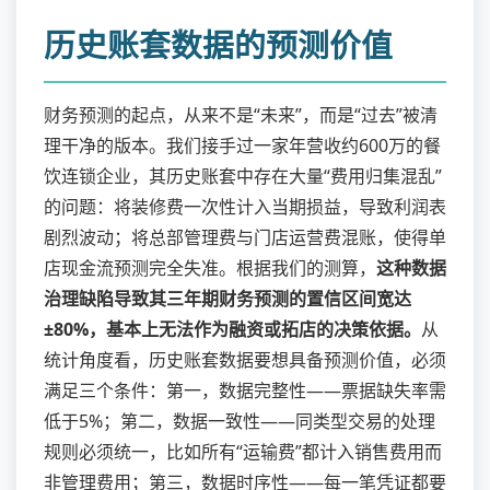
历史账套数据的预测价值
财务预测的起点，从来不是“未来”，而是“过去”被清
理干净的版本。我们接手过一家年营收约600万的餐
饮连锁企业，其历史账套中存在大量“费用归集混乱”
的问题：将装修费一次性计入当期损益，导致利润表
剧烈波动；将总部管理费与门店运营费混账，使得单
店现金流预测完全失准。根据我们的测算，
这种数据
治理缺陷导致其三年期财务预测的置信区间宽达
±80%，基本上无法作为融资或拓店的决策依据。
从
统计角度看，历史账套数据要想具备预测价值，必须
满足三个条件：第一，数据完整性——票据缺失率需
低于5%；第二，数据一致性——同类型交易的处理
规则必须统一，比如所有“运输费”都计入销售费用而
非管理费用；第三，数据时序性——每一笔凭证都要