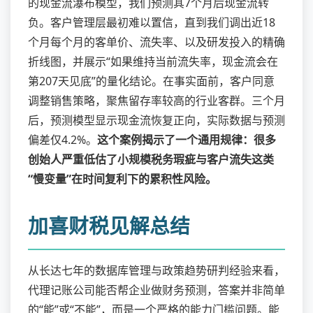
的现金流瀑布模型，我们预测其7个月后现金流转
负。客户管理层最初难以置信，直到我们调出近18
个月每个月的客单价、流失率、以及研发投入的精确
折线图，并展示“如果维持当前流失率，现金流会在
第207天见底”的量化结论。在事实面前，客户同意
调整销售策略，聚焦留存率较高的行业客群。三个月
后，预测模型显示现金流恢复正向，实际数据与预测
偏差仅4.2%。
这个案例揭示了一个通用规律：很多
创始人严重低估了小规模税务瑕疵与客户流失这类
“慢变量”在时间复利下的累积性风险。
加喜财税见解总结
从长达七年的数据库管理与政策趋势研判经验来看，
代理记账公司能否帮企业做财务预测，答案并非简单
的“能”或“不能”，而是一个严格的能力门槛问题。能