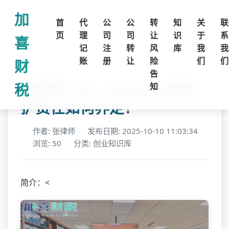
加
首
代
公
公
转
知
关
联
页
理
司
司
让
识
于
系
喜
记
注
转
风
库
我
我
账
册
让
险
们
们
财
告
股权转让后，自动化设备维
税
知
护责任如何界定？
作者: 张律师
发布日期: 2025-10-10 11:03:34
浏览: 50
分类: 创业知识库
简介：<