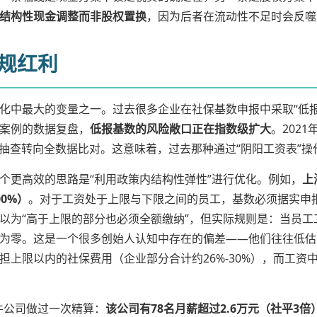
择结构性现金调整而非股权置换
，因为后者在流动性不足时会反噬
合规红利
化中最大的变量之一。过去很多企业在社保基数申报中采取“低
案例的数据复盘，
低报基数的风险敞口正在指数级扩大
。202
从抽查转向全数据比对。这意味着，过去那种通过“阴阳工资表”操
个更高效的思路是“利用政策内结构性弹性”进行优化。例如，
上
0%）
。对于工资处于上限与下限之间的员工，基数必须据实申
以为“高于上限的部分也必须全额缴纳”，但实际规则是：当员工
为零。这是一个很多创始人认知中存在的偏差——他们往往低估
担上限以内的社保费用（企业部分合计约26%-30%），而工资
件公司做过一次精算：
该公司有78名月薪超过2.6万元（社平3