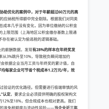
协助优化的案例中，对于年薪超过60万元的高
的应纳税所得额中完全剔除。根据我们对同类
的总成本几乎没有变化，因为单位缴纳的公积金
定的上限范围（上海地区公积金缴存基数上限通
乎不存在被认定为偷逃税的逻辑基础。
业的薪酬数据，发现
有28%的样本在年终奖发
税率从3%跳升至10%，导致税负瞬间增加约
型会依据企业当月工资与年终奖的累计值，自
均每家企业可节省个税成本1.2万元/年，效
过验证的优化路径。但需要进行极端审慎的风
人”认定
，要求企业必须提供明确的股权架构文
12%至18%，但合规成本也相对更高。我们
的准免税额度与流动性风险——
当企业近三年