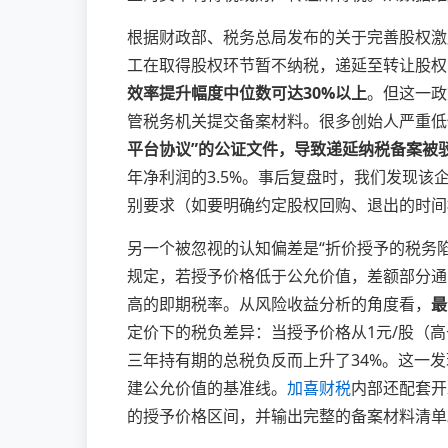
根据财政部、税务总局发布的关于完善股权激
工在取得股权环节暂不纳税，递延至转让股权时
效率提升幅度中位数可达30%以上
。但这一政
管税务机关提交备案材料。很多创始人严重低
平台协议”的公证文件，导致递延纳税备案被
年净利润的3.5%。事后复盘时，我们发现该
别要求（如要明确约定股权回购、退出的时间
另一个被忽视的认知偏差是“折价授予的税务
规定，若授予价格低于公允价值，差额部分通
高的即期税率。从风险收益分析的角度看，
最
定价下的税负差异：当授予价格从1元/股（高
三年持有期的总税负反而上升了34%。这一
建公允价值的基准线。
加喜财税
内部还配套开
的授予价格区间，并输出完整的备案材料清单