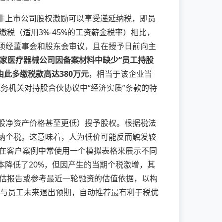
的非上市公司股权激励可以享受递延纳税，即员
税（适用3%-45%的工资薪金税率）相比，
划须经董事会和股东会审议，且在授予日前向主
家医疗器械公司因备案材料中缺少“员工持股
此多缴税款高达380万元
，相当于该企业当
税务机关对持股合伙协议中“经济实质”条款的特
每股净资产价格甚至更低）授予股权。根据税法
缴纳个税。这意味着，人为低价可能反而触发较
在客户案例中常使用一个模拟表格来展示不同
本降低了20%，但因产生的当期个税激增，其
评估报告或参考最近一轮融资的估值依据，以构
现与员工未来退出预期，自动推荐最有利于税优