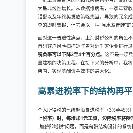
一笔工资单背后因代扣代缴结构不合理或政策
大呈非线性增长。从数据维度看，一家年营收
错配以及年终奖发放策略失当，导致的冗余成
查的即时警报，但它会以一种“温水煮青蛙”
面对这一普遍性痛点，上海财税公司的角色不
自研客户风险扫描矩阵曾对近千家企业进行过
税负率可以下降2至4个百分点
。这不是一项
量建模的决策工程。在接下来的分析中，我将
架内，实现薪酬资金效率的最大化。
高累进税率下的结构再平
个人所得税的七级超额累进税率（3%至45
上税率）时，每增加1元工资，边际税率将陡升
“加薪即增税”问题，而是薪酬结构设计的系统