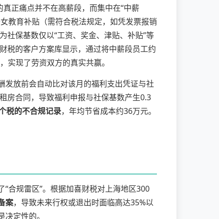
化的真正痛点并不在高薪段，而集中在“中薪
子女教育补贴（需符合税法规定，如凭发票报销
为社保基数仅以“工资、奖金、津贴、补贴”等
财税的客户方案库显示，通过将中薪段员工约
%，实现了劳资双方的真实共赢。
薪酬发放前会自动比对该月的福利支出凭证与社
房合同，导致福利申报与社保基数产生0.3
或个税的不合规记录
，年均节省成本约36万元。
“合规雷区”。根据加喜财税对上海地区300
备案
，导致未来行权或退出时面临高达35%以
是决定性的。