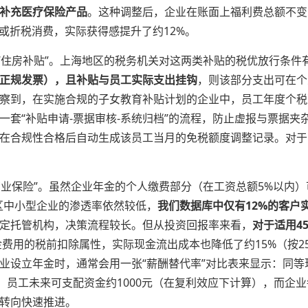
补充医疗保险产品
。这种调整后，企业在账面上福利费总额不变
或折税消费，实际获得感提升了约12%。
与“住房补贴”。上海地区的税务机关对这两类补贴的税优放行条件
正规发票），且补贴与员工实际支出挂钩
，则该部分支出可在个
察到，在实施合规的子女教育补贴计划的企业中，员工年度个税减
一套“补贴申请-票据审核-系统归档”的流程，防止虚报与票据
在合规性合格后自动生成该员工当月的免税额度调整记录。对于
。
商业保险”。虽然企业年金的个人缴费部分（在工资总额5%以内
区中小型企业的渗透率依然较低，
我们数据库中仅有12%的客户
定托管机构，决策流程较长。但从投资回报率来看，
对于适用4
费用的税前扣除属性，实际现金流出成本也降低了约15%（按2
业设立年金时，通常会用一张“薪酬替代率”对比表来显示：同等现
，员工未来可支配资金约1000元（在复利效应下计算），而企业
转向快速推进。