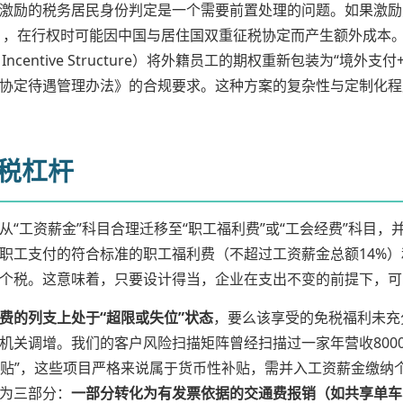
激励的税务居民身份判定是一个需要前置处理的问题。如果激励
例），在行权时可能因中国与居住国双重征税协定而产生额外成本
& Incentive Structure）将外籍员工的期权重新包装为“境外
协定待遇管理办法》的合规要求。这种方案的复杂性与定制化程
免税杠杆
“工资薪金”科目合理迁移至“职工福利费”或“工会经费”科目
职工支付的符合标准的职工福利费（不超过工资薪金总额14%）
个税。这意味着，只要设计得当，企业在支出不变的前提下，可
费的列支上处于“超限或失位”状态
，要么该享受的免税福利未充
机关调增。我们的客户风险扫描矩阵曾经扫描过一家年营收800
通补贴”，这些项目严格来说属于货币性补贴，需并入工资薪金缴
为三部分：
一部分转化为有发票依据的交通费报销（如共享单车