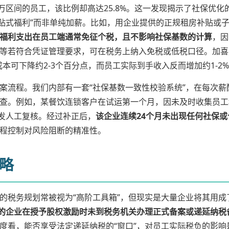
1.2万区间的员工，该比例却高达25.8%。这一发现揭示了社保优
补贴式福利”而非单纯加薪。比如，用企业提供的正规租房补贴或
福利支出在员工端通常免征个税，且不影响社保基数的计算
，因
等若符合凭证管理要求，可在税务上纳入免税或低税口径。加喜
本可下降约2-3个百分点，而员工实际到手收入反而增加约1-2
案流程。我们内部有一套“社保基数一致性校验系统”，在每次
查。例如，某餐饮连锁客户在试运第一个月，因未及时收集员工租
触发人工复核。经过补正后，
该企业连续24个月未出现任何社保
程控制对风险阻断的精准性。
略
税务规划常被视为“高阶工具箱”，但现实是大量企业将其用成了
%的企业在授予股权激励时未到税务机关办理正式备案或递延纳税
度看，能否享受法定递延纳税的“窗口”，对员工实际税负的影响