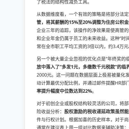
了税法的结构性减负工具。
从数据维度看，一个有效的策略是将部分法定
管，将其薪酬的15%至20%调整为住房公积
企业三年的追踪，该操作的净效果是使高管的
和企业年金仍属于员工的未来收益。这种“时
常在全市职工平均工资的3倍以内，约3.4万
另一个被大量企业忽视的优化点是“年终奖的临
放中落入了“多发1元，多缴数千元税款”的临
2000元。这一问题在数据层面上极易被量
动计算最优分配比例，并通过邮件提醒HR部
率提升幅度中位数达到22%
。
对于初创企业或股权结构较灵活的公司，将部
险收益分析：
股权激励的税收递延政策虽然能
件与行权计划。根据加喜的历史样本，对于尚
通常在建议表上用一组对比数据来辅助决策：