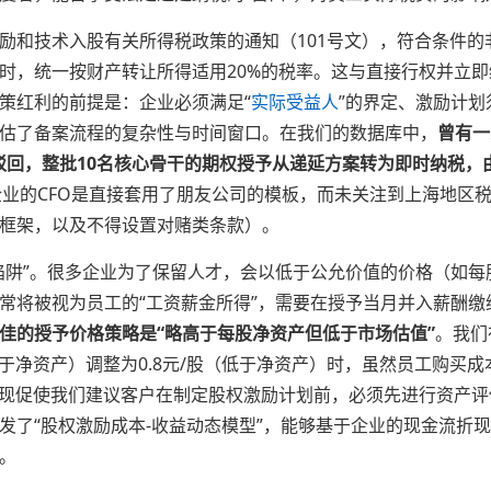
励和技术入股有关所得税政策的通知（101号文），符合条件
，统一按财产转让所得适用20%的税率。这与直接行权并立即缴
策红利的前提是：企业必须满足“
实际受益人
”的界定、激励计
估了备案流程的复杂性与时间窗口。在我们的数据库中，
曾有一
驳回，整批10名核心骨干的期权授予从递延方案转为即时纳税，由
企业的CFO是直接套用了朋友公司的模板，而未关注到上海地区
框架，以及不得设置对赌类条款）。
陷阱”。很多企业为了保留人才，会以低于公允价值的价格（如
常将被视为员工的“工资薪金所得”，需要在授予当月并入薪酬
佳的授予价格策略是“略高于每股净资产但低于市场估值”
。我们
于净资产）调整为0.8元/股（低于净资产）时，虽然员工购买成
发现促使我们建议客户在制定股权激励计划前，必须先进行资产
发了“股权激励成本-收益动态模型”，能够基于企业的现金流折
。