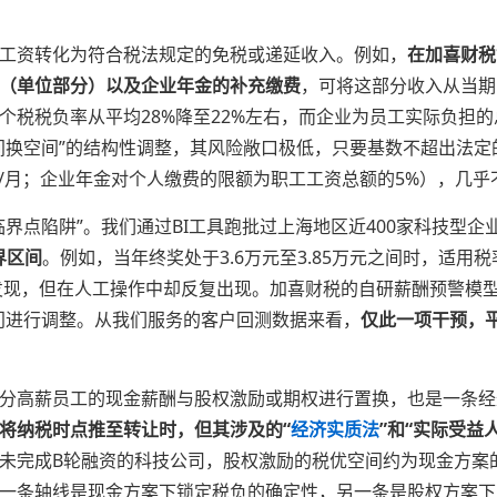
工资转化为符合税法规定的免税或递延收入。例如，
在加喜财税
金（单位部分）以及企业年金的补充缴费
，可将这部分收入从当期
个税税负率从平均28%降至22%左右，而企业为员工实际负担
间换空间”的结构性调整，其风险敞口极低，只要基数不超出法
元/月；企业年金对个人缴费的限额为职工工资总额的5%），几
界点陷阱”。我们通过BI工具跑批过上海地区近400家科技型企
界区间
。例如，当年终奖处于3.6万元至3.85万元之间时，适用
化发现，但在人工操作中却反复出现。加喜财税的自研薪酬预警模
门进行调整。从我们服务的客户回测数据来看，
仅此一项干预，平
分高薪员工的现金薪酬与股权激励或期权进行置换，也是一条经
将纳税时点推至转让时，但其涉及的“
经济实质法
”和“实际受益
未完成B轮融资的科技公司，股权激励的税优空间约为现金方案的
一条轴线是现金方案下锁定税负的确定性，另一条是股权方案下