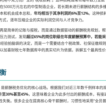
利用不充分而产生的“税收损耗”。这种损耗通常以每年数万至
在5000万元左右的中型制造企业，若长期未进行薪酬结构的多
本和机会成本总和，
年均相当于其净利润的6%至12%
。这种损
的方式，逐年压缩企业的实际利润空间与人才竞争力。
再是简单的记账与报税，而是通过数据驱动的薪酬税务规划，帮
压力测试，发现
超过65%的岗位职级在年度薪酬预算中，若能采
凭经验拍脑袋的决定，而是一个需要结合个税政策、社保征缴规
以加喜财税七年数据库中的真实切片为依据，拆解五个最具性价
衡
%）是薪酬税务优化的核心战场。根据我们对近三年数千例样本的
至30%甚至45%
，这意味着企业为此多付出的薪酬成本，有接
性失衡。很多企业在提高核心骨干薪酬时，习惯性地采用“全员普涨